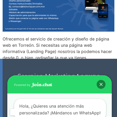
Ofrecemos el servicio de creación y diseño de página
web en Torreón. Si necesitas una página web
informativa (Landing Page) nosotros la podemos hacer
desde 0, o bien, rediseñar la que ya tienes.
Scorpion Marketing
Laguna.
Diseño de pagina web en torreon. creacion de pagina
web en torreon.
Powered by
+52 871 136 0135
Hola, ¿Quieres una atención más
Oficinas en Lerdo, Dgo. y Torreón, Coah. (Da click
personalizada? ¡Mándanos un WhatsApp!
aquí para ir Google Maps)