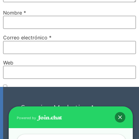
Nombre
*
Correo electrónico
*
Web
Guarda mi nombre, correo electrónico y web en este
navegador para la próxima vez que comente.
Scorpion Marketing
Laguna.
Powered by
+52 871 136 0135