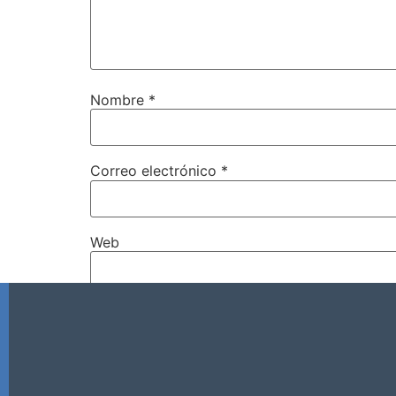
Nombre
*
Correo electrónico
*
Web
Guarda mi nombre, correo electrónico y w