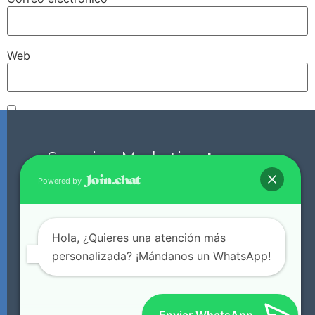
Web
Guarda mi nombre, correo electrónico y web en este
navegador para la próxima vez que comente.
Scorpion Marketing
Laguna.
Powered by
+52 871 136 0135
Hola, ¿Quieres una atención más
Oficinas en Lerdo, Dgo. y Torreón, Coah. (Da click
personalizada? ¡Mándanos un WhatsApp!
aquí para ir Google Maps)
© 2024 Todos los derechos reservados.
Scorpion Marketing Laguna.