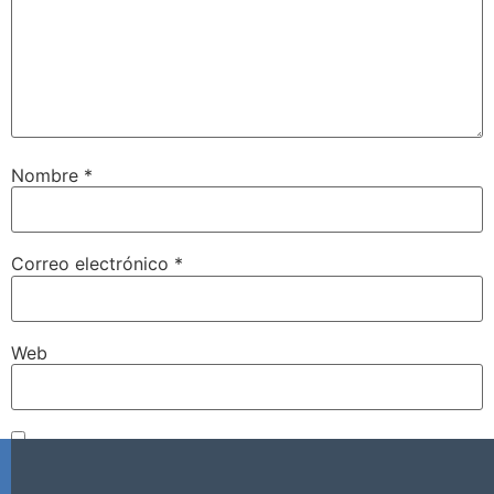
Nombre
*
Correo electrónico
*
Web
Guarda mi nombre, correo electrónico y web en este
navegador para la próxima vez que comente.