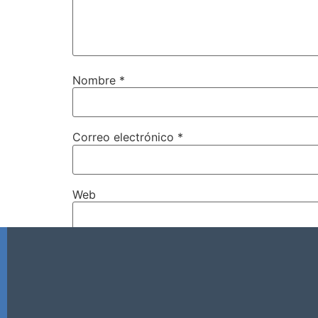
Nombre
*
Correo electrónico
*
Web
Guarda mi nombre, correo electrónico y w