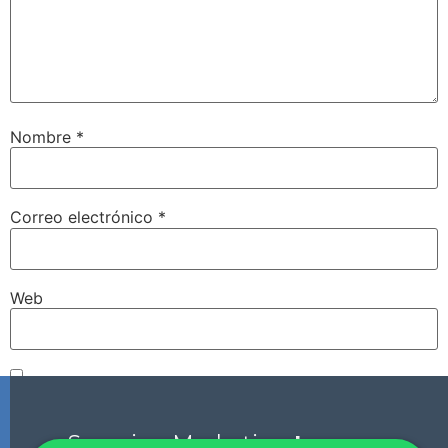
Nombre
*
Correo electrónico
*
Web
Guarda mi nombre, correo electrónico y web en este
navegador para la próxima vez que comente.
Scorpion Marketing
Laguna.