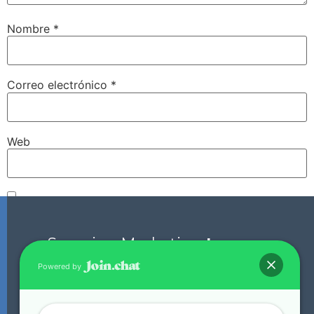
Nombre
*
Correo electrónico
*
Web
Guarda mi nombre, correo electrónico y web en este
navegador para la próxima vez que comente.
Scorpion Marketing
Laguna.
Powered by
+52 871 136 0135