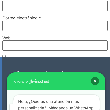
Correo electrónico
*
Web
Guarda mi nombre, correo electrónico y web en este
navegador para la próxima vez que comente.
Scorpion Marketing
Laguna.
Powered by
+52 871 136 0135
Hola, ¿Quieres una atención más
Oficinas en Lerdo, Dgo. y Torreón, Coah. (Da click
personalizada? ¡Mándanos un WhatsApp!